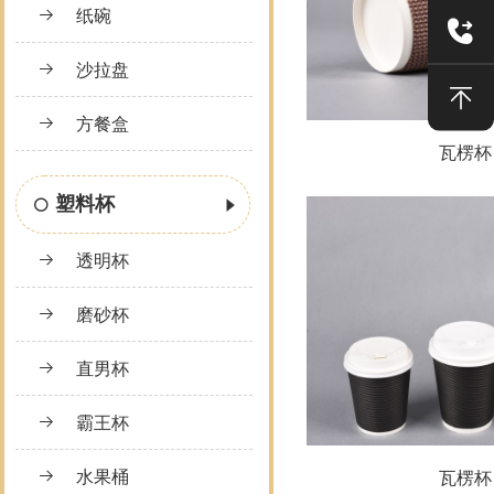
纸碗
沙拉盘
方餐盒
瓦楞杯
塑料杯
透明杯
磨砂杯
直男杯
霸王杯
水果桶
瓦楞杯