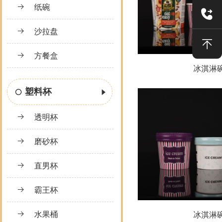
纸碗
沙拉盘
方餐盒
冰淇淋
塑料杯
透明杯
磨砂杯
直男杯
霸王杯
水果桶
冰淇淋