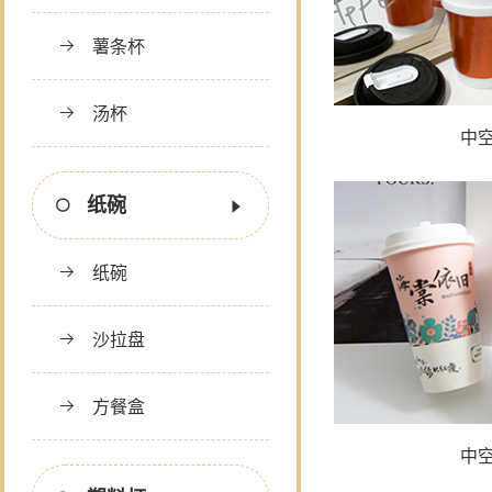
薯条杯
汤杯
中
纸碗
纸碗
沙拉盘
方餐盒
中