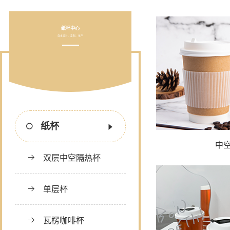
纸杯中心
自主设计、定制、生产
纸杯
中
双层中空隔热杯
单层杯
瓦楞咖啡杯