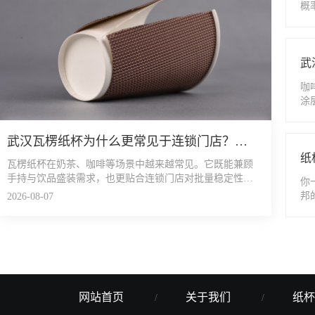
概
咖
涂
场
武汉瓦楞纸杯为什么更常见于连锁门店？从使用场景看包装选择
瓦楞纸杯​在奶茶、咖啡等场景中越来越常见。它既能兼顾
手持与饮品盛装需求，也更贴合连锁门店对批量稳定性的
你
管理要求。
邦
2026-08-07
样
有
网站首页
关于我们
纸杯
/
/