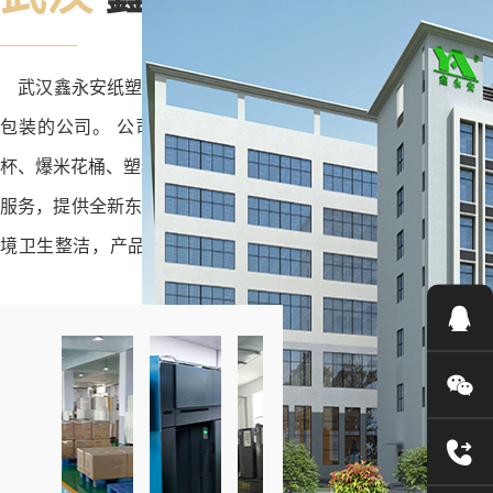
冰淇淋碗
​武汉鑫永安纸塑有限公司创建于2000年，是一家专业生产绿
配件
包装的公司。 公司主要生产:
奶茶杯
、
咖啡杯
、冰淇淋碗、
杯、爆米花桶、塑料杯等产品。 我司具有设计、印刷、生产、制作一条龙
吸管
服务，提供全新东航7色柔印机和进口海德堡6色胶印机印刷。
境卫生整洁，产品质量稳定，通过了LFGB和FDA认证，获得了IS
杯子配件
和ISO14001证书。我们的
纸杯
、注塑杯被广泛用于食品包装
啡、民航、金融、政府机关等领域，产品畅销世界各地。我司
碗盖
点滴改进，迈向完美品质”的宗旨，赢得广大客户的赞誉。