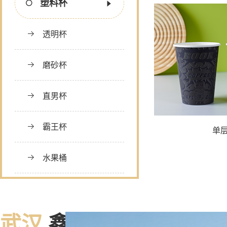
塑料杯
透明杯
磨砂杯
直男杯
霸王杯
单
水果桶
爆米花桶
武汉
鑫永安纸塑有限公