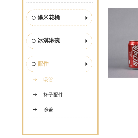
爆米花桶
冰淇淋碗
配件
吸管
杯子配件
碗盖