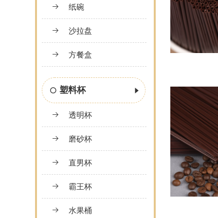
纸碗
沙拉盘
方餐盒
塑料杯
透明杯
磨砂杯
直男杯
霸王杯
水果桶