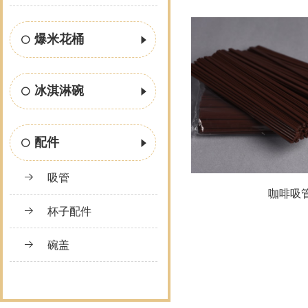
爆米花桶
冰淇淋碗
配件
吸管
咖啡吸
杯子配件
碗盖