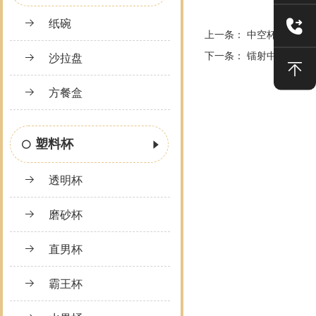
纸碗
上一条：
中空杯
下一条：
镭射中空杯
沙拉盘
方餐盒
塑料杯
透明杯
磨砂杯
直男杯
霸王杯